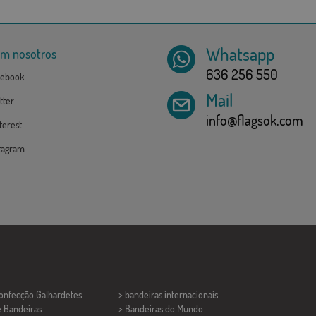
Whatsapp
om nosotros
636 256 550
ebook
Mail
tter
info@flagsok.com
erest
tagram
Confecção
Galhardetes
> bandeiras internacionais
e Bandeiras
> Bandeiras do Mundo