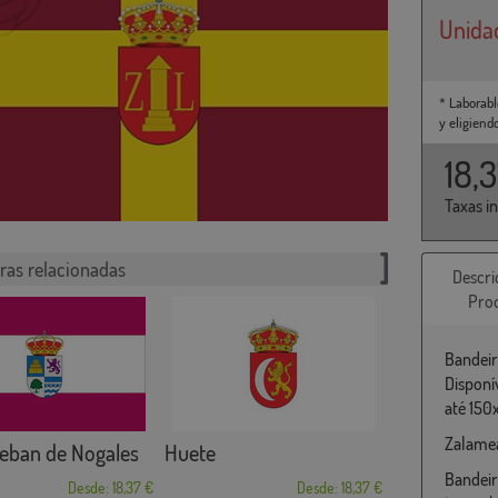
Unida
* Laborabl
y eligiend
18,
Taxas i
ras relacionadas
Descri
Pro
Bandeir
Disponí
até 150
Zalamea
eban de Nogales
Huete
Bandeir
Desde: 18,37 €
Desde: 18,37 €