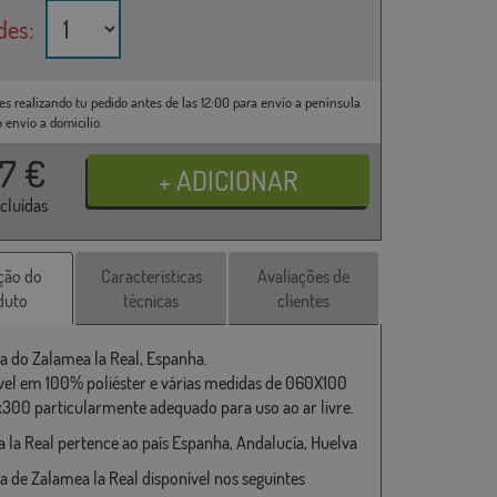
des:
es realizando tu pedido antes de las 12:00 para envío a península
o envío a domicilio.
37
€
ncluídas
ção do
Características
Avaliações de
duto
técnicas
clientes
a do Zalamea la Real, Espanha.
vel em 100% poliéster e várias medidas de 060X100
x300 particularmente adequado para uso ao ar livre.
 la Real pertence ao país Espanha, Andalucía, Huelva
a de Zalamea la Real disponível nos seguintes