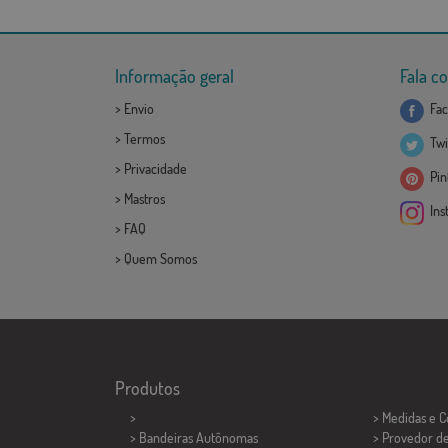
Informação geral
Fala c
>
Envio
Fac
>
Termos
Twi
>
Privacidade
Pint
>
Mastros
Ins
>
FAQ
>
Quem Somos
Produtos
>
> Medidas e 
> Bandeiras Autônomas
> Provedor d