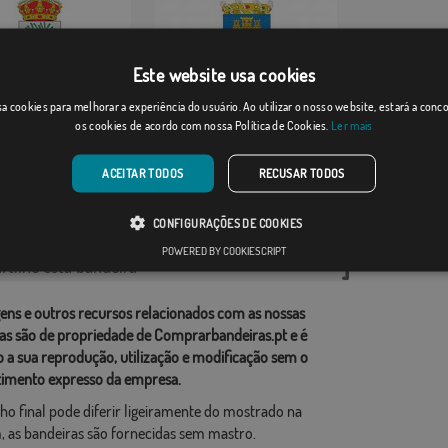
Este website usa cookies
-Pérez
a cookies para melhorar a experiência do usuário. Ao utilizar o nosso website, estará a con
Vilademuls
os cookies de acordo com nossa Política de Cookies.
Ler mais
Desde: 18,37 €
Desde: 18,37 €
ACEITAR TODOS
RECUSAR TODOS
rias relacionadas:
CONFIGURAÇÕES DE COOKIES
ções
,
POWERED BY COOKIESCRIPT
tilhe esta bandeira
ens e outros recursos relacionados com as nossas
as são de propriedade de Comprarbandeiras.pt e é
o a sua reprodução, utilização e modificação sem o
imento expresso da empresa.
ho final pode diferir ligeiramente do mostrado na
 as bandeiras são fornecidas sem mastro.