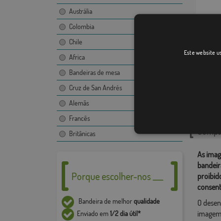
Austrália
Colombia
Chile
Hernán
Este website us
Africa
Bandeiras de mesa
Cruz de San Andrés
Catego
Alemãs
Localiza
Francês
Compar
Britânicas
As imag
bandeir
Porque escolher-nos ___
proibid
consent
Bandeira de melhor
qualidade
O desen
imagem,
Enviado em
1/2 dia útil*