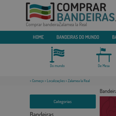
Comprar bandeiraZalamea la Real
HOME
BANDEIRAS DO MUNDO
B
Do mundo
De Mesa
>
Começo
>
Localizações
> Zalamea la Real
Bandeir
Categorias
Bandeiras