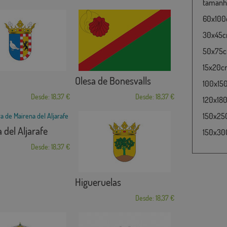
tamanho
60x100c
30x45cm
50x75cm
15x20cm
Olesa de Bonesvalls
100x15
Desde: 18,37 €
Desde: 18,37 €
120x180
150x25
 del Aljarafe
150x30
Desde: 18,37 €
Higueruelas
Desde: 18,37 €