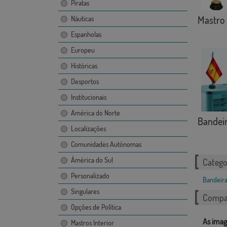
Piratas
Mastro 
Náuticas
Espanholas
Europeu
Históricas
Desportos
Institucionais
América do Norte
Bandeir
Localizações
Comunidades Autónomas
Ámérica do Sul
Catego
Personalizado
Bandeira
Singulares
Compar
Opções de Política
As imag
Mastros Interior