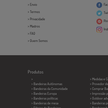
>
Envio
Fac
>
Termos
Twi
>
Privacidade
Pint
>
Mastros
Ins
>
FAQ
>
Quem Somos
Produtos
>
> Medidas e 
> Bandeiras Autônomas
> Provedor d
> Bandeiras da Comunidade
> Comprar Ba
> Bandeiras Europa
> Impressão p
> Bandeiras políticas
> Outdoor adv
>
Bandeiras de mesa
> Bandeiras 
> Fábrica de Bandeiras
> Bandeiras b