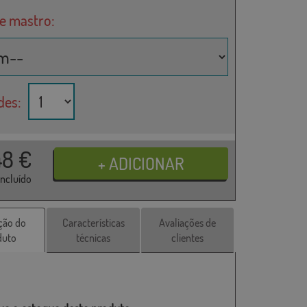
de mastro:
des:
48
€
incluído
ção do
Características
Avaliações de
duto
técnicas
clientes