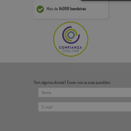
Mais de
14.000 bandeiras
Tem alguma dúvida? Envie-nos as suas questões: