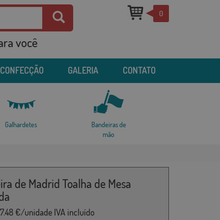
0
para você
 CONFECÇÃO
GALERIA
CONTATO
Galhardetes
Bandeiras de
mão
ira de Madrid Toalha de Mesa
da
7.48
€/unidade IVA incluído