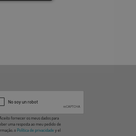
ceito fornecer os meus dados para
eber uma resposta ao meu pedido de
ormação, o
Política de privacidade
y el