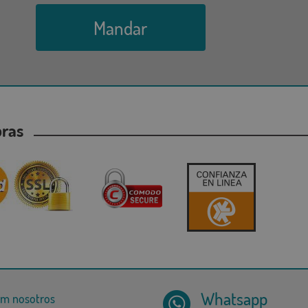
Mandar
mpras
Whatsapp
om nosotros