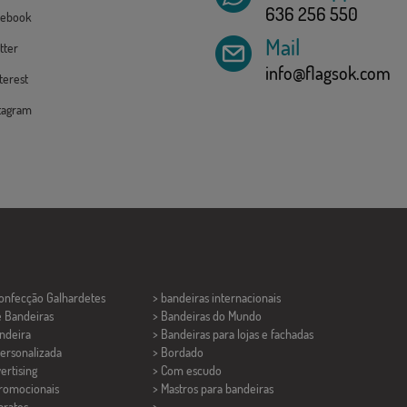
636 256 550
ebook
Mail
tter
info@flagsok.com
erest
tagram
Confecção
Galhardetes
> bandeiras internacionais
e Bandeiras
> Bandeiras do Mundo
ndeira
> Bandeiras para lojas e fachadas
ersonalizada
> Bordado
ertising
> Com escudo
promocionais
> Mastros para bandeiras
aratos
>