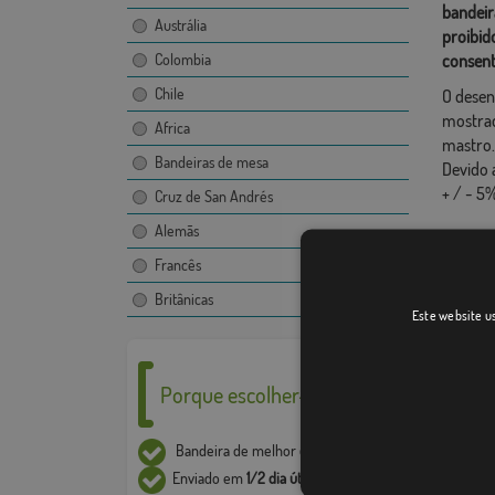
bandeir
Austrália
proibid
Colombia
consent
Chile
O desen
mostrad
Africa
mastro.
Bandeiras de mesa
Devido 
+ / - 5%
Cruz de San Andrés
Alemãs
Francês
Britânicas
Este website us
Porque escolher-nos ___
Bandeira de melhor
qualidade
Enviado em
1/2 dia útil*