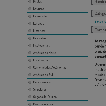
Bandei
Piratas
Náuticas
Catego
Espanholas
Bandeira
Europeu
Compar
Históricas
Desportos
As imag
Institucionais
bandeir
proibid
América do Norte
consent
Localizações
O desen
Comunidades Autónomas
mostrad
mastro.
Ámérica do Sul
Devido 
Personalizado
+ / - 5%
Singulares
Opções de Política
Mastros Interior