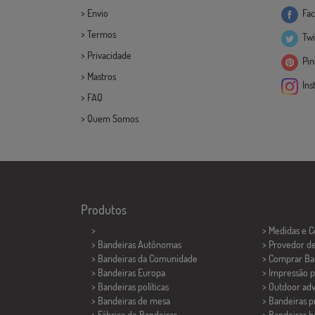
>
Envio
Fac
>
Termos
Twi
>
Privacidade
Pint
>
Mastros
Ins
>
FAQ
>
Quem Somos
Produtos
>
> Medidas e 
> Bandeiras Autônomas
> Provedor d
> Bandeiras da Comunidade
> Comprar Ba
> Bandeiras Europa
> Impressão p
> Bandeiras políticas
> Outdoor adv
>
Bandeiras de mesa
> Bandeiras 
> Fábrica de Bandeiras
> Bandeiras b