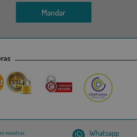
Mandar
mpras
Whatsapp
om nosotros