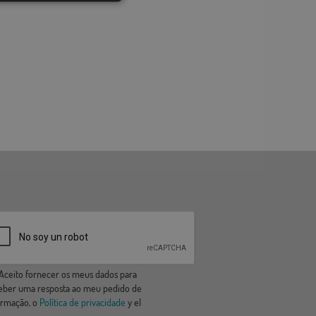
ceito fornecer os meus dados para
eber uma resposta ao meu pedido de
ormação, o
Política de privacidade
y el