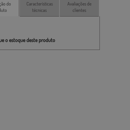
ção do
Características
Avaliações de
duto
técnicas
clientes
que o estoque deste produto