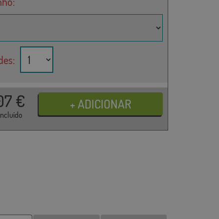
ho:
des:
07
€
incluído