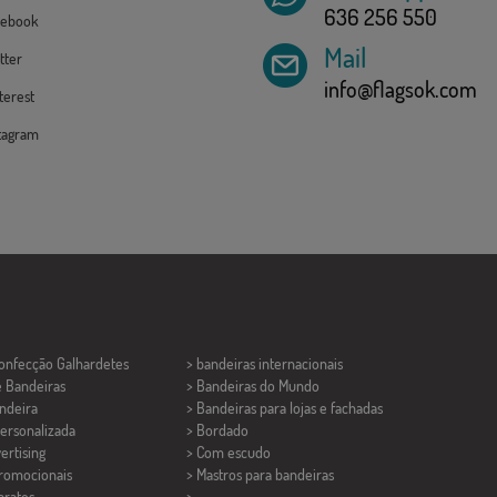
636 256 550
ebook
Mail
tter
info@flagsok.com
erest
tagram
Confecção
Galhardetes
> bandeiras internacionais
e Bandeiras
> Bandeiras do Mundo
ndeira
> Bandeiras para lojas e fachadas
ersonalizada
> Bordado
ertising
> Com escudo
promocionais
> Mastros para bandeiras
aratos
>