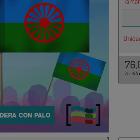
Taman
Unida
76,
/u. IVA 