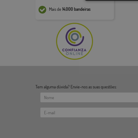
Mais de
14.000 bandeiras
Tem alguma dúvida? Envie-nos as suas questões: