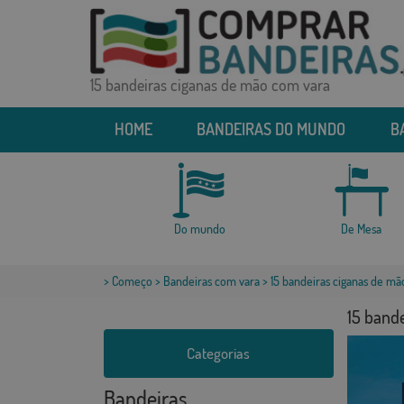
15 bandeiras ciganas de mão com vara
HOME
BANDEIRAS DO MUNDO
B
Do mundo
De Mesa
>
Começo
>
Bandeiras com vara
> 15 bandeiras ciganas de mã
15 band
Categorias
Bandeiras