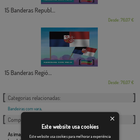
15 Banderas Republ...
Desde: 76,07 €
15 Banderas Regió...
Desde: 76,07 €
Categorias relacionadas:
Bandeiras com vara
,
×
Compartilhe esta bandeira
Este website usa cookies
As imagens e outros recursos relacionados com as nossas
Este website usa cookies para melhorar a experiência