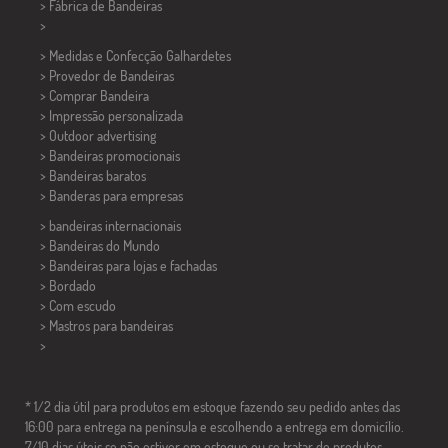
> Fábrica de Bandeiras
>
> Medidas e Confecção
Galhardetes
> Provedor de Bandeiras
> Comprar Bandeira
> Impressão personalizada
> Outdoor advertising
> Bandeiras promocionais
> Bandeiras baratos
>
Banderas para empresas
> bandeiras internacionais
> Bandeiras do Mundo
> Bandeiras para lojas e fachadas
> Bordado
> Com escudo
> Mastros para bandeiras
>
* 1/2 dia útil para produtos em estoque fazendo seu pedido antes das
16:00 para entrega na península e escolhendo a entrega em domicílio.
7/10 dias úteis se não estiver em estoque ou se tratar de produtos