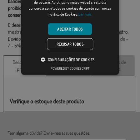
bandeiras são de propriedade de Comprarbandeiras.pt e é
do usuário. Ao utilizar o nosso website, estará a
proibido a sua reprodução, utilização e modificação sem o
concordar com todos os cookies de acordo com nossa
Política de Cookies.
Ler mais
consentimento expresso da empresa.
O desenho final pode ser ligeiramente diferente do que é
ACEITAR TODOS
mostrado na imagem, as bandeiras são fornecidos sem mastro.
Devido ao formato de produção, pode haver uma variação de +
RECUSAR TODOS
/ - 5% nas dimensões finais e tons de cores.
CONFIGURAÇÕES DE COOKIES
Descrição do
Características
Avaliações de
POWERED BY COOKIESCRIPT
produto
técnicas
clientes
Verifique o estoque deste produto
Tem alguma dúvida? Envie-nos as suas questões: