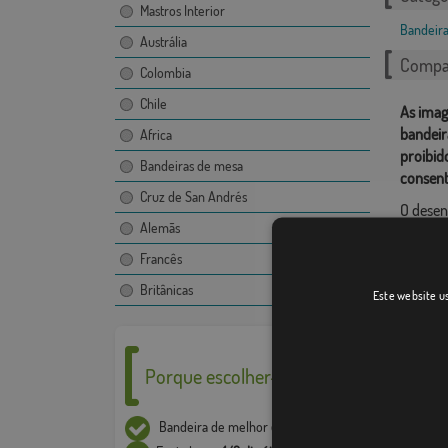
Mastros Interior
Bandeira
Austrália
Compar
Colombia
Chile
As imag
bandeir
Africa
proibid
Bandeiras de mesa
consent
Cruz de San Andrés
O desen
Alemãs
mostrad
mastro.
Francês
Devido 
Britânicas
Este website us
+ / - 5%
Porque escolher-nos ___
Bandeira de melhor
qualidade