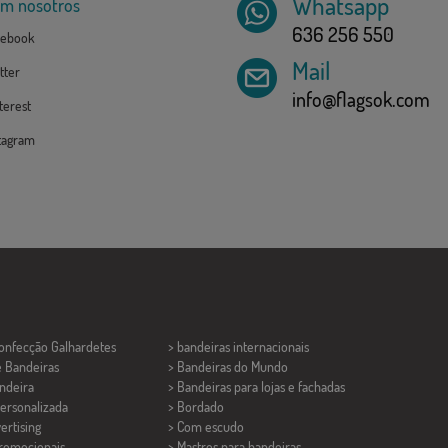
Whatsapp
om nosotros
636 256 550
ebook
Mail
tter
info@flagsok.com
erest
tagram
Confecção
Galhardetes
> bandeiras internacionais
e Bandeiras
> Bandeiras do Mundo
ndeira
> Bandeiras para lojas e fachadas
ersonalizada
> Bordado
ertising
> Com escudo
promocionais
> Mastros para bandeiras