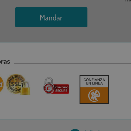
Mandar
mpras