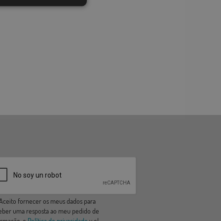
ceito fornecer os meus dados para
eber uma resposta ao meu pedido de
ormação, o
Política de privacidade
y el