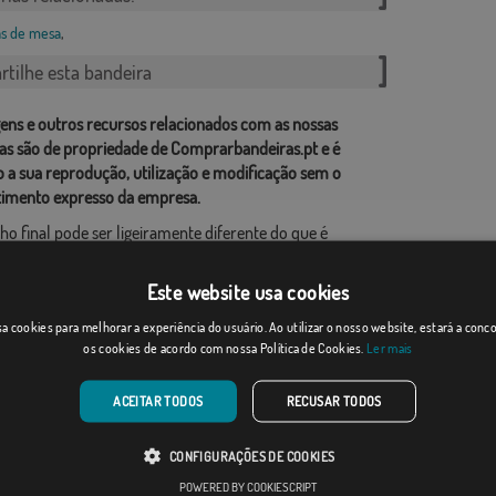
s de mesa
,
tilhe esta bandeira
ens e outros recursos relacionados com as nossas
as são de propriedade de Comprarbandeiras.pt e é
o a sua reprodução, utilização e modificação sem o
imento expresso da empresa.
ho final pode ser ligeiramente diferente do que é
o na imagem, as bandeiras são fornecidos sem
Este website usa cookies
ao formato de produção, pode haver uma variação de
a cookies para melhorar a experiência do usuário. Ao utilizar o nosso website, estará a con
 nas dimensões finais e tons de cores.
os cookies de acordo com nossa Política de Cookies.
Ler mais
ACEITAR TODOS
RECUSAR TODOS
CONFIGURAÇÕES DE COOKIES
POWERED BY COOKIESCRIPT