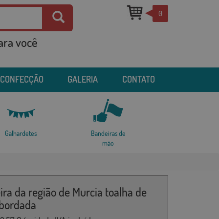
0
para você
 CONFECÇÃO
GALERIA
CONTATO
Galhardetes
Bandeiras de
mão
ra da região de Murcia toalha de
bordada