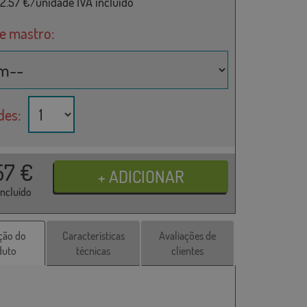
2.57
€/unidade IVA incluído
de mastro:
des:
57
€
incluído
ção do
Características
Avaliações de
duto
técnicas
clientes