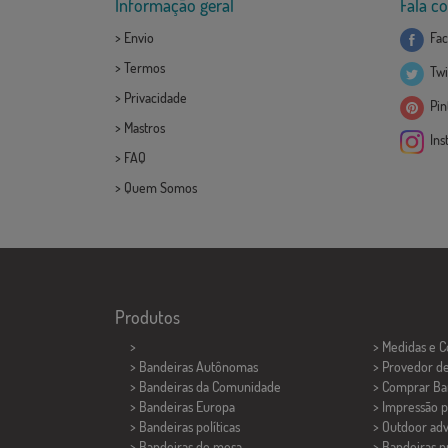
Informação geral
Fala c
>
Envio
Fac
>
Termos
Twi
>
Privacidade
Pint
>
Mastros
Ins
>
FAQ
>
Quem Somos
Produtos
>
> Medidas e 
> Bandeiras Autônomas
> Provedor d
> Bandeiras da Comunidade
> Comprar Ba
> Bandeiras Europa
> Impressão p
> Bandeiras políticas
> Outdoor adv
>
Bandeiras de mesa
> Bandeiras 