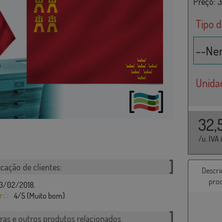
Preço:
3
Tipo 
Unida
32,
/u. IVA 
icação de clientes:
Descri
pro
13/02/2018.
4/5 (Muito bom)
ras e outros produtos relacionados