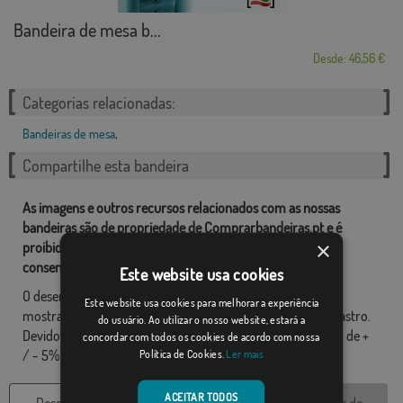
Bandeira de mesa b...
Desde: 46,56 €
Categorias relacionadas:
Bandeiras de mesa
,
Compartilhe esta bandeira
As imagens e outros recursos relacionados com as nossas
bandeiras são de propriedade de Comprarbandeiras.pt e é
×
proibido a sua reprodução, utilização e modificação sem o
consentimento expresso da empresa.
Este website usa cookies
O desenho final pode ser ligeiramente diferente do que é
Este website usa cookies para melhorar a experiência
mostrado na imagem, as bandeiras são fornecidos sem mastro.
do usuário. Ao utilizar o nosso website, estará a
Devido ao formato de produção, pode haver uma variação de +
concordar com todos os cookies de acordo com nossa
/ - 5% nas dimensões finais e tons de cores.
Política de Cookies.
Ler mais
ACEITAR TODOS