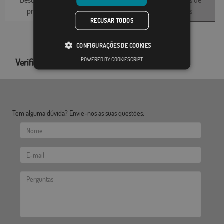
Descrição do
Características
Avaliações de
produto
técnicas
clientes
RECUSAR TODOS
CONFIGURAÇÕES DE COOKIES
POWERED BY COOKIESCRIPT
Verifique o estoque deste produto
Tem alguma dúvida? Envie-nos as suas questões: