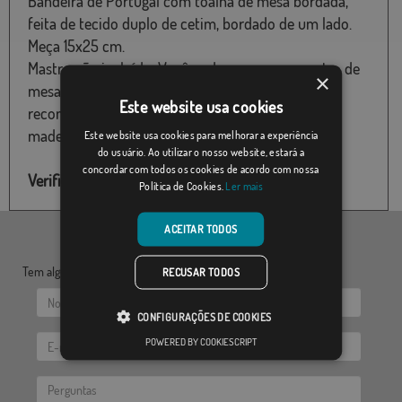
Bandeira de Portugal com toalha de mesa bordada,
feita de tecido duplo de cetim, bordado de um lado.
Meça 15x25 cm.
Mastro não incluído. Você pode comprar o mastro de
×
mesa separadamente. Para esta bandeira,
Este website usa cookies
recomendamos o mastro de mesa com base de
madeira
Este website usa cookies para melhorar a experiência
do usuário. Ao utilizar o nosso website, estará a
concordar com todos os cookies de acordo com nossa
Verifique o estoque deste produto
Política de Cookies.
Ler mais
ACEITAR TODOS
Tem alguma dúvida? Envie-nos as suas questões:
RECUSAR TODOS
CONFIGURAÇÕES DE COOKIES
POWERED BY COOKIESCRIPT