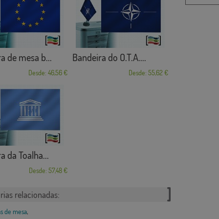
a de mesa b...
Bandeira do O.T.A....
Desde: 46,56 €
Desde: 55,62 €
a da Toalha...
Desde: 57,48 €
rias relacionadas:
s de mesa
,