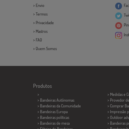
>
Envio
Fac
>
Termos
Twi
>
Privacidade
Pint
>
Mastros
Ins
>
FAQ
>
Quem Somos
Produtos
>
> Medidas e 
> Bandeiras Autônomas
> Provedor d
> Bandeiras da Comunidade
> Comprar Ba
> Bandeiras Europa
> Impressão p
> Bandeiras políticas
> Outdoor adv
>
Bandeiras de mesa
> Bandeiras 
> Fábrica de Bandeiras
> Bandeiras b