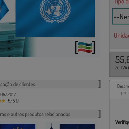
Tipo 
Unida
55,
/u. IVA 
icação de clientes:
Descri
pro
1/05/2017.
5/5 ()
ras e outros produtos relacionados
Verifi