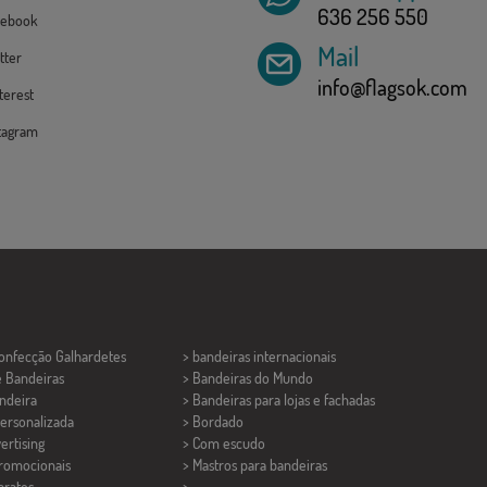
636 256 550
ebook
Mail
tter
info@flagsok.com
erest
tagram
Confecção
Galhardetes
> bandeiras internacionais
e Bandeiras
> Bandeiras do Mundo
ndeira
> Bandeiras para lojas e fachadas
ersonalizada
> Bordado
ertising
> Com escudo
promocionais
> Mastros para bandeiras
aratos
>