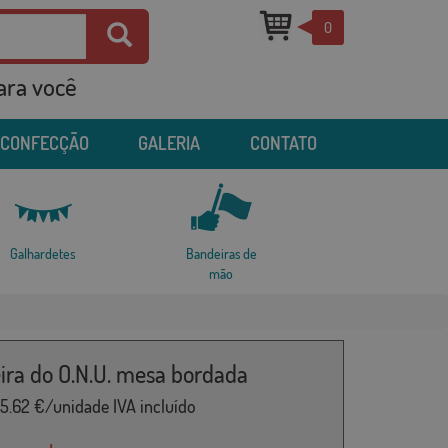
0
para você
 CONFECÇÃO
GALERIA
CONTATO
Galhardetes
Bandeiras de
mão
ira do O.N.U. mesa bordada
5.62
€/unidade IVA incluído