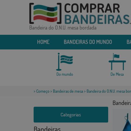
Bandeira do O.N.U. mesa bordada
HOME
BANDEIRAS DO MUNDO
B
Do mundo
De Mesa
>
Começo
>
Bandeiras de mesa
> Bandeira do O.N.U. mesa bo
Bandeir
Categorias
Bandeiras