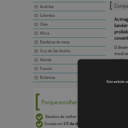
Compar
Austrália
Colombia
As imag
Chile
bandeir
proibid
Africa
consent
Bandeiras de mesa
O desen
Cruz de San Andrés
mostrad
mastro.
Alemãs
Devido 
Francês
+ / - 5%
Britânicas
Este website us
Porque escolher-nos ___
Bandeira de melhor
qualidade
Enviado em
1/2 dia útil*