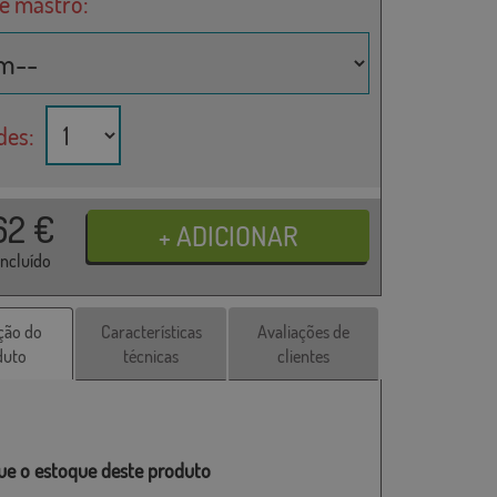
de mastro:
des:
62
€
incluído
ção do
Características
Avaliações de
duto
técnicas
clientes
que o estoque deste produto