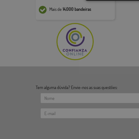
Mais de
14.000 bandeiras
Tem alguma dúvida? Envie-nos as suas questões: