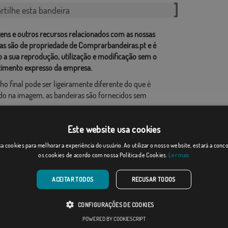
tilhe esta bandeira
ens e outros recursos relacionados com as nossas
as são de propriedade de Comprarbandeiras.pt e é
o a sua reprodução, utilização e modificação sem o
imento expresso da empresa.
ho final pode ser ligeiramente diferente do que é
o na imagem, as bandeiras são fornecidos sem
ao formato de produção, pode haver uma variação de
Este website usa cookies
 nas dimensões finais e tons de cores.
a cookies para melhorar a experiência do usuário. Ao utilizar o nosso website, estará a con
os cookies de acordo com nossa Política de Cookies.
Ler mais
ACEITAR TODOS
RECUSAR TODOS
CONFIGURAÇÕES DE COOKIES
POWERED BY COOKIESCRIPT