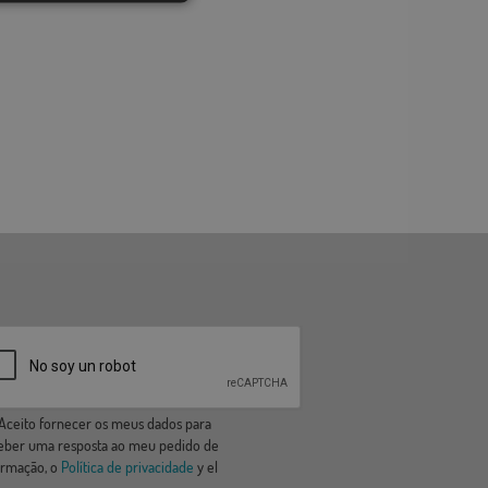
ceito fornecer os meus dados para
eber uma resposta ao meu pedido de
ormação, o
Política de privacidade
y el