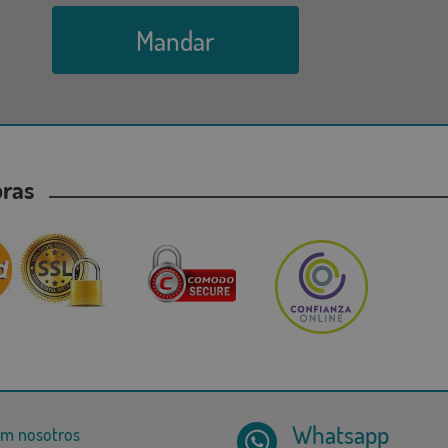
Mandar
mpras
Whatsapp
om nosotros