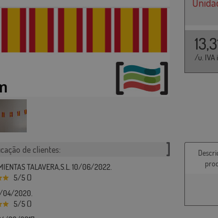
Unida
13,
/u. IVA 
icação de clientes:
Descri
pro
IENTAS TALAVERA,S.L. 10/06/2022.
5/5 ()
3/04/2020.
5/5 ()