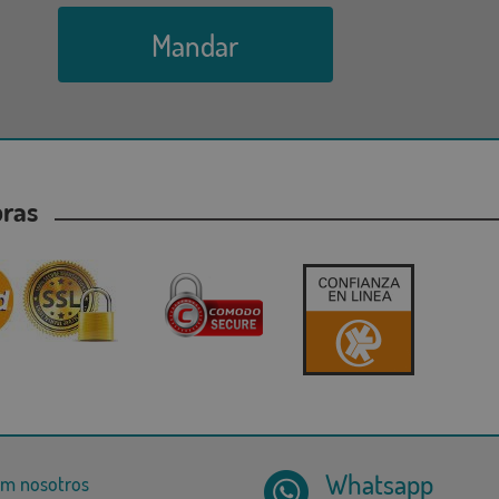
Mandar
mpras
Whatsapp
om nosotros