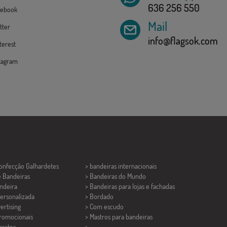
636 256 550
ebook
Mail
tter
info@flagsok.com
erest
tagram
Confecção
Galhardetes
> bandeiras internacionais
e Bandeiras
> Bandeiras do Mundo
ndeira
> Bandeiras para lojas e fachadas
ersonalizada
> Bordado
ertising
> Com escudo
promocionais
> Mastros para bandeiras
aratos
>