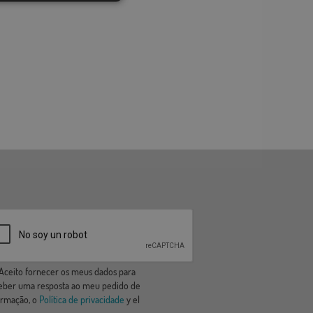
ceito fornecer os meus dados para
eber uma resposta ao meu pedido de
ormação, o
Política de privacidade
y el