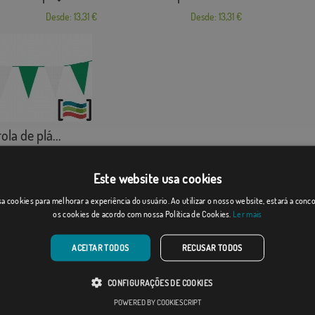
Desde: 13,31 €
Desde: 13,31 €
la de plá...
Desde: 10,65 €
Este website usa cookies
rias relacionadas:
a cookies para melhorar a experiência do usuário. Ao utilizar o nosso website, estará a con
os cookies de acordo com nossa Política de Cookies.
Ler mais
las de plástico
,
tilhe esta bandeira
ACEITAR TODOS
RECUSAR TODOS
ens e outros recursos relacionados com as nossas
CONFIGURAÇÕES DE COOKIES
as são de propriedade de Comprarbandeiras.pt e é
POWERED BY COOKIESCRIPT
o a sua reprodução, utilização e modificação sem o