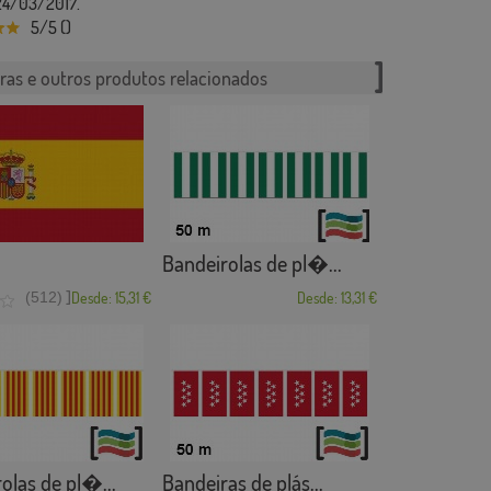
24/03/2017.
5/5 ()
ras e outros produtos relacionados
Bandeirolas de pl�...
]
(512)
Desde: 15,31 €
Desde: 13,31 €
olas de pl�...
Bandeiras de plás...