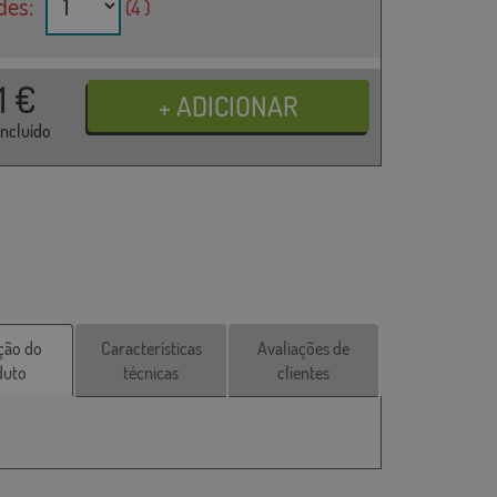
des:
(4 )
31
€
incluído
ção do
Características
Avaliações de
duto
técnicas
clientes