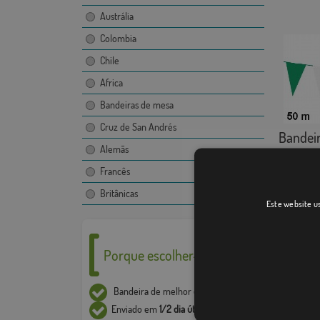
Austrália
Colombia
Chile
Africa
Bandeiras de mesa
Cruz de San Andrés
Bandeiro
Alemãs
Francês
Britânicas
Catego
Este website us
Bandeiro
Compar
Porque escolher-nos ___
As imag
Bandeira de melhor
qualidade
bandeir
Enviado em
1/2 dia útil*
proibid