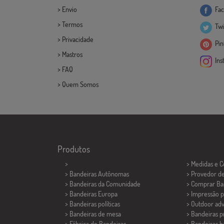
>
Envio
Fac
>
Termos
Twi
>
Privacidade
Pint
>
Mastros
Ins
>
FAQ
>
Quem Somos
Produtos
>
> Medidas e 
> Bandeiras Autônomas
> Provedor d
> Bandeiras da Comunidade
> Comprar Ba
> Bandeiras Europa
> Impressão p
> Bandeiras políticas
> Outdoor adv
>
Bandeiras de mesa
> Bandeiras 
> Fábrica de Bandeiras
> Bandeiras b