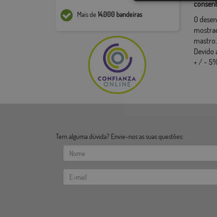
consent
Mais de
14.000 bandeiras
O desen
mostrad
mastro.
Devido 
+ / - 5%
Tem alguma dúvida? Envie-nos as suas questões: