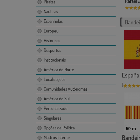
Rafael 
Piratas
Náuticas
Espanholas
Bandei
Europeu
Históricas
Desportos
Institucionais
América do Norte
España
Localizações
[
Comunidades Autónomas
Ámérica do Sul
Personalizado
Singulares
Opções de Política
Bandeir
Mastros Interior