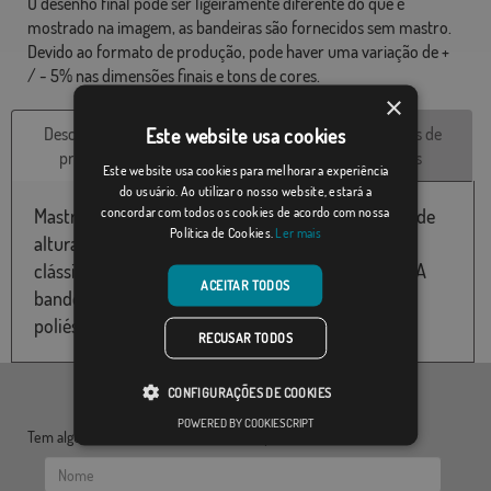
O desenho final pode ser ligeiramente diferente do que é
mostrado na imagem, as bandeiras são fornecidos sem mastro.
Devido ao formato de produção, pode haver uma variação de +
/ - 5% nas dimensões finais e tons de cores.
×
Este website usa cookies
Descrição do
Características
Avaliações de
produto
técnicas
clientes
Este website usa cookies para melhorar a experiência
do usuário. Ao utilizar o nosso website, estará a
concordar com todos os cookies de acordo com nossa
Mastro interior cinzento-prateado, com 211,50 cm de
Política de Cookies.
Ler mais
altura, divisível para transporte, com uma base
clássica de 29 cm e um peso aproximado de 6 kg. A
ACEITAR TODOS
bandeira ideal seria um interior de 100x150cms ou
poliéster, cetim impresso ou cetim bordado.
RECUSAR TODOS
CONFIGURAÇÕES DE COOKIES
POWERED BY COOKIESCRIPT
Tem alguma dúvida? Envie-nos as suas questões: