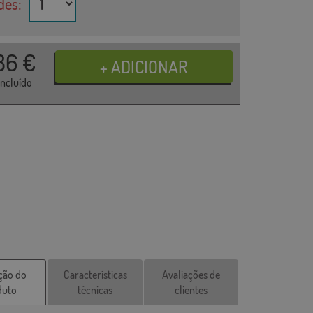
des:
86
€
incluído
ção do
Características
Avaliações de
duto
técnicas
clientes