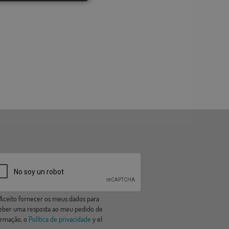
ceito fornecer os meus dados para
eber uma resposta ao meu pedido de
ormação, o
Política de privacidade
y el