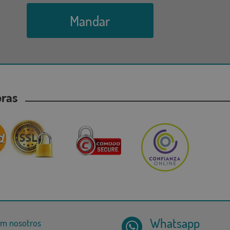
Mandar
mpras
Whatsapp
om nosotros