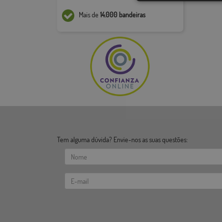
Mais de
14.000 bandeiras
Tem alguma dúvida? Envie-nos as suas questões: