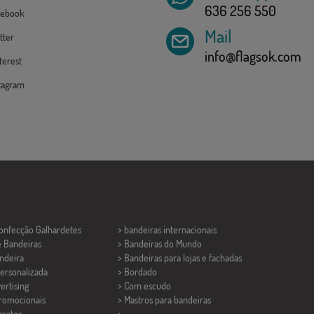
636 256 550
ebook
Mail
tter
info@flagsok.com
erest
tagram
Confecção
Galhardetes
> bandeiras internacionais
e Bandeiras
> Bandeiras do Mundo
ndeira
> Bandeiras para lojas e fachadas
ersonalizada
> Bordado
ertising
> Com escudo
promocionais
> Mastros para bandeiras
aratos
>