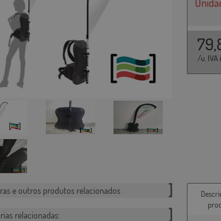
Unida
79,
/u. IVA 
ras e outros produtos relacionados
Descri
pro
rias relacionadas: