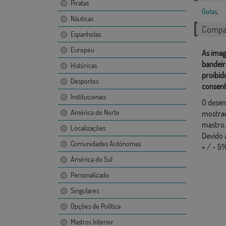
Piratas
Gotas
,
Náuticas
Compar
Espanholas
Europeu
As imag
bandeir
Históricas
proibid
Desportos
consent
Institucionais
O desen
América do Norte
mostrad
mastro.
Localizações
Devido 
Comunidades Autónomas
+ / - 5%
Ámérica do Sul
Personalizado
Singulares
Opções de Política
Mastros Interior