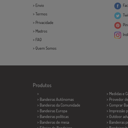
>
Envio
Fac
>
Termos
Twi
>
Privacidade
Pint
>
Mastros
Ins
>
FAQ
>
Quem Somos
Produtos
>
> Medidas e 
> Bandeiras Autônomas
> Provedor d
> Bandeiras da Comunidade
> Comprar Ba
> Bandeiras Europa
> Impressão p
> Bandeiras políticas
> Outdoor adv
>
Bandeiras de mesa
> Bandeiras 
> Fábrica de Bandeiras
> Bandeiras b