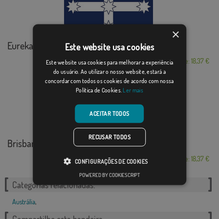
×
Eureka
Este website usa cookies
Desde: 18,37 €
Este website usa cookies para melhorar a experiência
do usuário. Ao utilizar o nosso website, estará a
concordar com todos os cookies de acordo com nossa
Política de Cookies.
Ler mais
ACEITAR TODOS
RECUSAR TODOS
Brisbane
Desde: 18,37 €
CONFIGURAÇÕES DE COOKIES
POWERED BY COOKIESCRIPT
Categorias relacionadas:
Austrália
,
Compartilhe esta bandeira