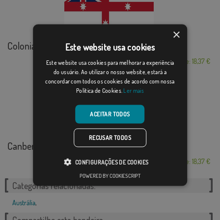
×
Colonial Nacional ...
Este website usa cookies
Desde: 18,37 €
Este website usa cookies para melhorar a experiência
do usuário. Ao utilizar o nosso website, estará a
concordar com todos os cookies de acordo com nossa
Política de Cookies.
Ler mais
ACEITAR TODOS
RECUSAR TODOS
Canberra
Desde: 18,37 €
CONFIGURAÇÕES DE COOKIES
POWERED BY COOKIESCRIPT
Categorias relacionadas:
Austrália
,
Compartilhe esta bandeira