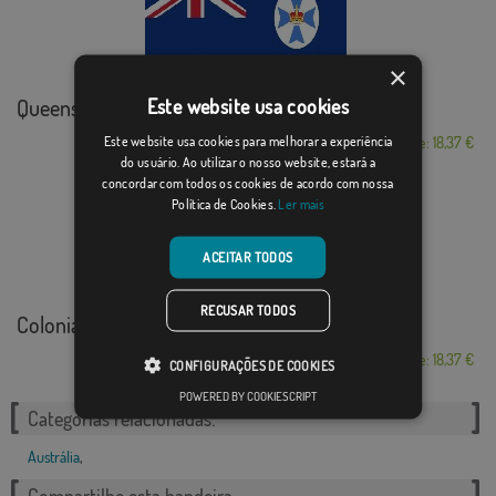
×
Queensland
Este website usa cookies
Este website usa cookies para melhorar a experiência
Desde: 18,37 €
do usuário. Ao utilizar o nosso website, estará a
concordar com todos os cookies de acordo com nossa
Política de Cookies.
Ler mais
ACEITAR TODOS
RECUSAR TODOS
Colonial Nacional ...
Desde: 18,37 €
CONFIGURAÇÕES DE COOKIES
POWERED BY COOKIESCRIPT
Categorias relacionadas:
Austrália
,
Compartilhe esta bandeira