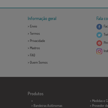
Informação geral
Fala c
>
Envio
Fac
>
Termos
Twi
>
Privacidade
Pint
>
Mastros
Ins
>
FAQ
>
Quem Somos
Produtos
>
> Medidas e 
> Bandeiras Autônomas
> Provedor d