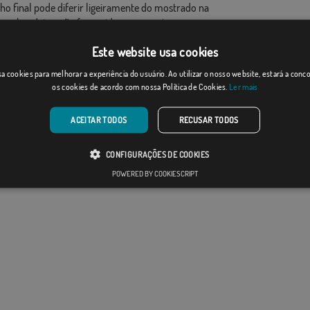
ho final pode diferir ligeiramente do mostrado na
 as bandeiras são fornecidas sem mastro.
ao formato de produção, pode haver uma variação de
Este website usa cookies
 nas dimensões finais e tons de cores.
a cookies para melhorar a experiência do usuário. Ao utilizar o nosso website, estará a con
os cookies de acordo com nossa Política de Cookies.
Ler mais
ACEITAR TODOS
RECUSAR TODOS
CONFIGURAÇÕES DE COOKIES
POWERED BY COOKIESCRIPT