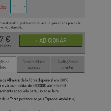
des:
es realizando tu pedido antes de las 12:00 para envío a península
o envío a domicilio.
37
€
ncluídas
ção do
Características
Avaliações de
duto
técnicas
clientes
a de Alhaurín de la Torre disponível em 100%
er e várias medidas de 060X100 até 150x300
larmente adequado para uso ao ar livre
n de la Torre pertence ao país Espanha, Andalucía,