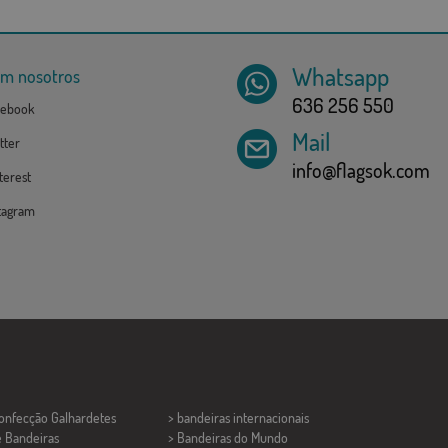
Whatsapp
om nosotros
636 256 550
ebook
Mail
tter
info@flagsok.com
erest
tagram
Confecção
Galhardetes
> bandeiras internacionais
e Bandeiras
> Bandeiras do Mundo