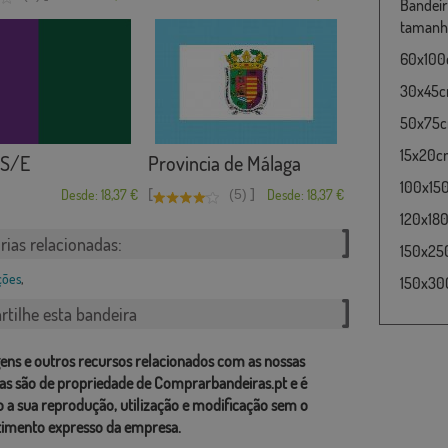
Bandeir
tamanho
60x100c
30x45cm
50x75cm
15x20cm
 S/E
Provincia de Málaga
100x15
[
]
Desde: 18,37 €
(5)
Desde: 18,37 €
120x180
rias relacionadas:
150x25
ções
,
150x30
tilhe esta bandeira
ens e outros recursos relacionados com as nossas
as são de propriedade de Comprarbandeiras.pt e é
o a sua reprodução, utilização e modificação sem o
imento expresso da empresa.