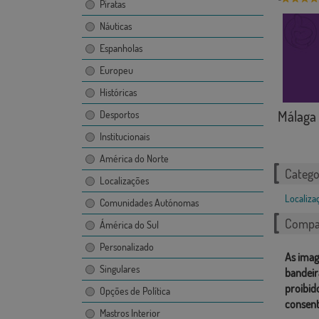
Piratas
Náuticas
Espanholas
Europeu
Históricas
Málaga
Desportos
Institucionais
América do Norte
Catego
Localizações
Localiza
Comunidades Autónomas
Compar
Ámérica do Sul
Personalizado
As imag
Singulares
bandeir
proibid
Opções de Política
consent
Mastros Interior