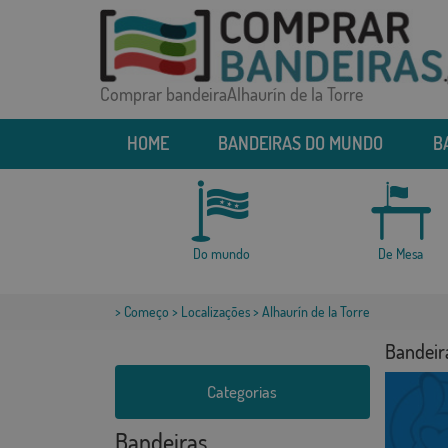
Comprar bandeiraAlhaurín de la Torre
HOME
BANDEIRAS DO MUNDO
B
Do mundo
De Mesa
>
Começo
>
Localizações
> Alhaurín de la Torre
Bandeira
Categorias
Bandeiras