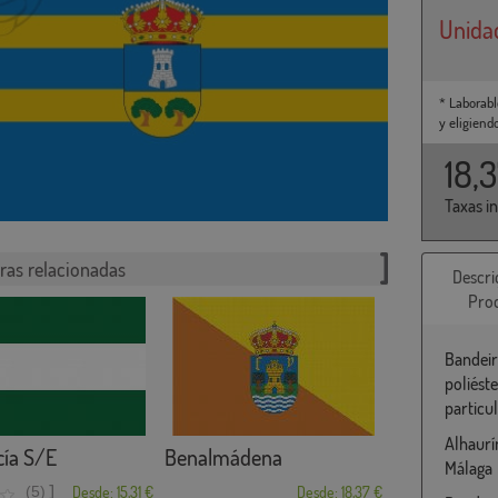
Unida
* Laborabl
y eligiend
18,
Taxas i
ras relacionadas
Descri
Pro
Bandeir
poliést
particu
Alhaurí
cía S/E
Benalmádena
Málaga
]
(5)
Desde: 15,31 €
Desde: 18,37 €