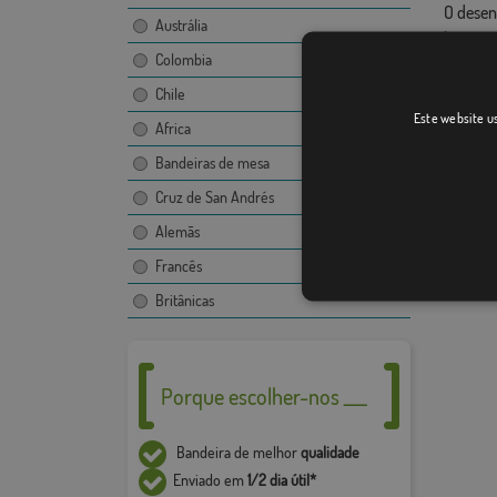
O desen
Austrália
imagem,
Colombia
Devido 
+ / - 5%
Chile
Este website us
Africa
Bandeiras de mesa
Cruz de San Andrés
Alemãs
Francês
Britânicas
Porque escolher-nos ___
Bandeira de melhor
qualidade
Enviado em
1/2 dia útil*