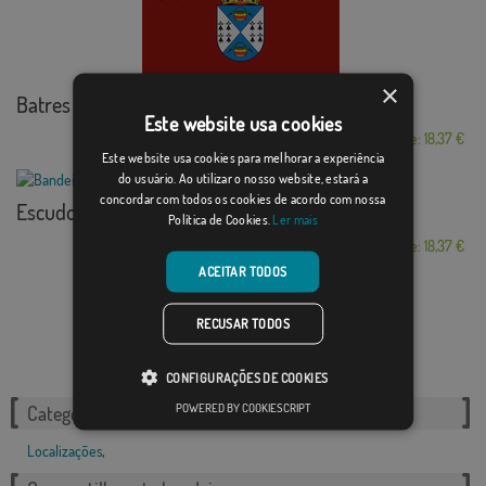
×
Batres
Este website usa cookies
Desde: 18,37 €
Este website usa cookies para melhorar a experiência
do usuário. Ao utilizar o nosso website, estará a
concordar com todos os cookies de acordo com nossa
Escudo Mancha Real
Política de Cookies.
Ler mais
Desde: 18,37 €
ACEITAR TODOS
RECUSAR TODOS
CONFIGURAÇÕES DE COOKIES
POWERED BY COOKIESCRIPT
Categorias relacionadas:
Localizações
,