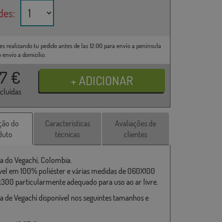
des:
es realizando tu pedido antes de las 12:00 para envío a península
o envío a domicilio.
37
€
ncluídas
ção do
Características
Avaliações de
duto
técnicas
clientes
a do Vegachí, Colombia.
vel em 100% poliéster e várias medidas de 060X100
x300 particularmente adequado para uso ao ar livre.
a de Vegachí disponível nos seguintes tamanhos e