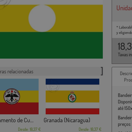
Unida
* Laborabl
y eligiend
18,
Taxas i
ras relacionadas
Descri
Pro
Bandeir
Disponí
até 150
Bandeir
mento de Cu...
Granada (Nicaragua)
preços:
Desde: 18,37 €
Desde: 18,37 €