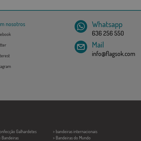
Whatsapp
om nosotros
636 256 550
ebook
Mail
tter
info@flagsok.com
erest
tagram
Confecção
Galhardetes
> bandeiras internacionais
e Bandeiras
> Bandeiras do Mundo