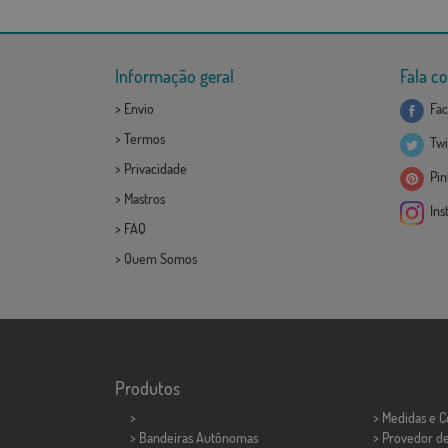
Informação geral
Fala c
>
Envio
Fac
>
Termos
Twi
>
Privacidade
Pint
>
Mastros
Ins
>
FAQ
>
Quem Somos
Produtos
>
> Medidas e 
> Bandeiras Autônomas
> Provedor d