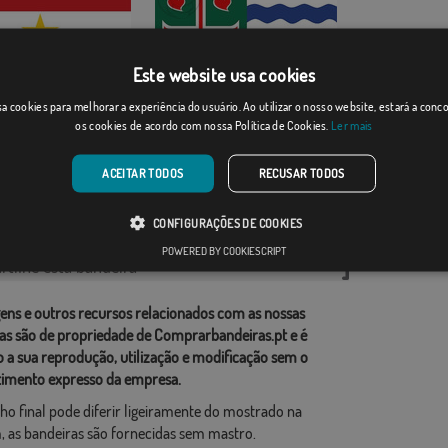
Este website usa cookies
l
Mayaguez
a cookies para melhorar a experiência do usuário. Ao utilizar o nosso website, estará a con
os cookies de acordo com nossa Política de Cookies.
Ler mais
Desde: 18,37 €
Desde: 18,37 €
ACEITAR TODOS
RECUSAR TODOS
rias relacionadas:
CONFIGURAÇÕES DE COOKIES
do Sul
,
Colombia
,
POWERED BY COOKIESCRIPT
tilhe esta bandeira
ens e outros recursos relacionados com as nossas
as são de propriedade de Comprarbandeiras.pt e é
o a sua reprodução, utilização e modificação sem o
imento expresso da empresa.
ho final pode diferir ligeiramente do mostrado na
 as bandeiras são fornecidas sem mastro.