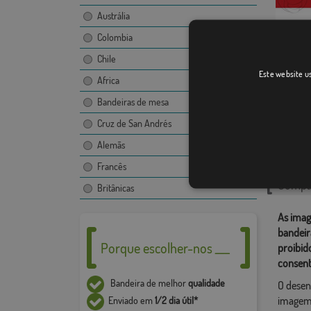
Austrália
Colombia
Chile
Yaruma
Este website us
Africa
Bandeiras de mesa
Cruz de San Andrés
Catego
Alemãs
Ámérica 
Francês
Compar
Britânicas
As imag
bandeir
Porque escolher-nos ___
proibid
consent
Bandeira de melhor
qualidade
O desen
imagem,
Enviado em
1/2 dia útil*