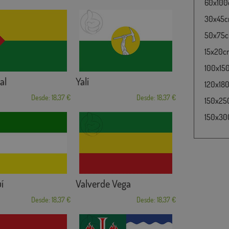
60x100c
30x45cm
50x75cm
15x20cm
100x15
al
Yalí
120x180
Desde: 18,37 €
Desde: 18,37 €
150x25
150x30
í
Valverde Vega
Desde: 18,37 €
Desde: 18,37 €