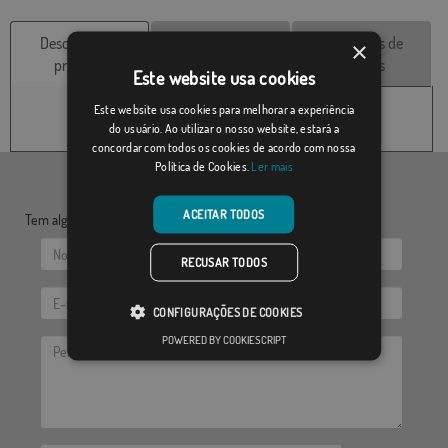
Descrição do
Características
Avaliações de
×
produto
técnicas
clientes
Este website usa cookies
Este website usa cookies para melhorar a experiência
do usuário. Ao utilizar o nosso website, estará a
concordar com todos os cookies de acordo com nossa
Política de Cookies.
Ler mais
ACEITAR TODOS
Tem alguma dúvida? Envie-nos as suas questões:
RECUSAR TODOS
CONFIGURAÇÕES DE COOKIES
POWERED BY COOKIESCRIPT